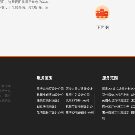
视图。这些视图将展示角色的基本
一致，为后续动画、模型制作、周
正面图
服务范围
服务范围
、
宣传物
重庆详情页设计公司
西安IP周边延展设计
深圳AR虚拟场景定制
苏
独特文化
杭州小程序UI设计公
昆明广告设计公司
郑州微信小程序定制
成
力。无论
司
公司
发
力您的品
微信红包封面设计
武汉PPT美化公司
北京会员营销游戏定
北
制
创意表情包设计
杭州节日海报设计公
广州展厅体感互动开
武
司
发
司
昆明易拉宝设计公司
重庆KV插画设计公司
苏州微博互动游戏定
深
制