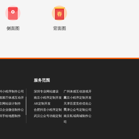
侧面图
背面图
服务范围
州小程序制作公司
深圳专业网站建设
广州体感互动游戏开
发
都展厅体感互动开
南京小程序定制开发
南京小程序定制开发
京网站设计制作
AR定制开发
天津百度竞价优化公
司
汉企业微信制作公
合肥抖音小程序定制
天津公众号定制公司
圳手绘地图制作
武汉公众号功能定制
南京私域商城制作公
司